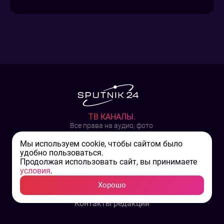
ТВ КАНАЛЫ.
Все права на аудио, фото
и видео принадлежат их
законным владельцам.
Мы используем cookie, чтобы сайтом было
удобно пользоваться.
Продолжая использовать сайт, вы принимаете
Конфиденциальность
условия
.
Пользовательское соглашение
Связаться с нами
Хорошо
Для партнеров
Контакты редакции