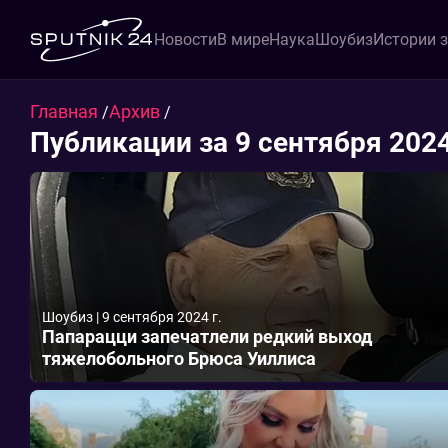
Новости
В мире
Наука
Шоубиз
Истории 
Главная
Архив
/
/
Публикации за 9 сентября 202
Шоубиз
|
9 сентября 2024 г.
Папарацци запечатлели редкий выход
тяжелобольного Брюса Уиллиса