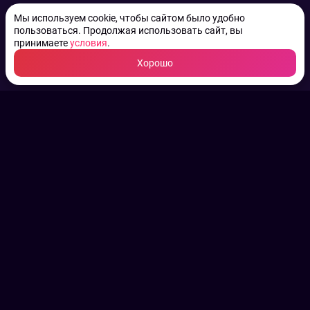
Мы используем cookie, чтобы сайтом было удобно
пользоваться. Продолжая использовать сайт, вы
принимаете
условия
.
Хорошо
ТВ КАНАЛЫ.
Все права на аудио, фото
и видео принадлежат их
законным владельцам.
Конфиденциальность
Пользовательское соглашение
Связаться с нами
Наша пресс служба
Контакты редакции
Авторы
Архив