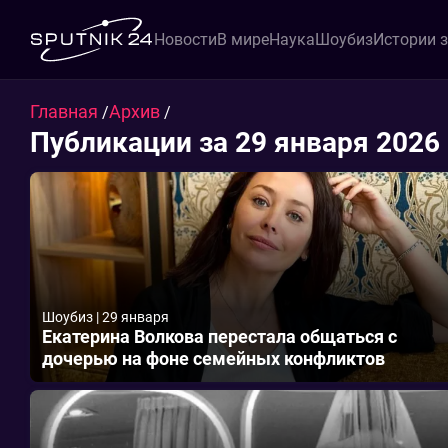
Новости
В мире
Наука
Шоубиз
Истории 
Главная
Архив
/
/
Публикации за 29 января 2026
Шоубиз
|
29 января
Екатерина Волкова перестала общаться с
дочерью на фоне семейных конфликтов