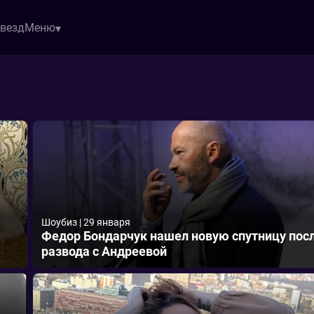
звезд
Меню
Шоубиз
|
29 января
Федор Бондарчук нашел новую спутницу пос
развода с Андреевой