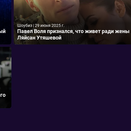
Шоубиз
|
29 июня 2025 г.
ый
Павел Воля признался, что живет ради жены
Ляйсан Утяшевой
го