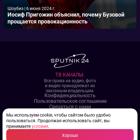
Шоубиз
|
6 июня 2024 г.
Иосиф Пригожин объяснил, почему Бузовой
прощается провокационность
ТВ КАНАЛЫ.
Все права на аудио, фото
и видео принадлежат их
законным владельцам.
Конфиденциальность
Пользовательское соглашение
Связаться с нами
Наша пресс служба
Мы используем cookie, чтобы сайтом было удобно
Контакты редакции
пользоваться. Продолжая использовать сайт, вы
Авторы
принимаете
условия
.
Архив
Хорошо