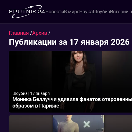
Новости
В мире
Наука
Шоубиз
Истории 
Главная
Архив
/
/
Публикации за 17 января 2026
Шоубиз
|
17 января
Моника Беллуччи удивила фанатов откровенн
образом в Париже