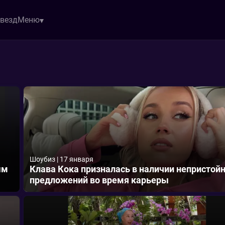
звезд
Меню
Шоубиз
|
17 января
ым
Клава Кока призналась в наличии непристой
предложений во время карьеры