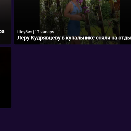
ра
Шоубиз
|
17 января
Леру Кудрявцеву в купальнике сняли на отд