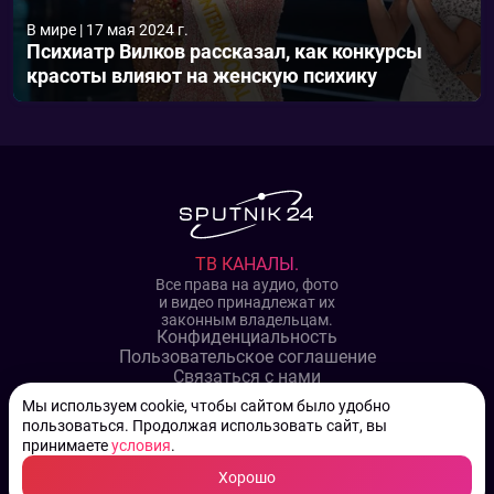
В мире
|
17 мая 2024 г.
Психиатр Вилков рассказал, как конкурсы
красоты влияют на женскую психику
ТВ КАНАЛЫ.
Все права на аудио, фото
и видео принадлежат их
законным владельцам.
Конфиденциальность
Пользовательское соглашение
Связаться с нами
Наша пресс служба
Мы используем cookie, чтобы сайтом было удобно
Контакты редакции
пользоваться. Продолжая использовать сайт, вы
Авторы
принимаете
условия
.
Архив
Хорошо