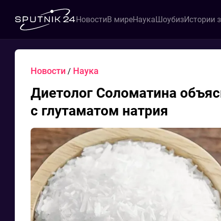
Новости
В мире
Наука
Шоубиз
Истории 
Новости
Наука
/
Диетолог Соломатина объяс
с глутаматом натрия