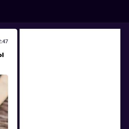
2:47
ы