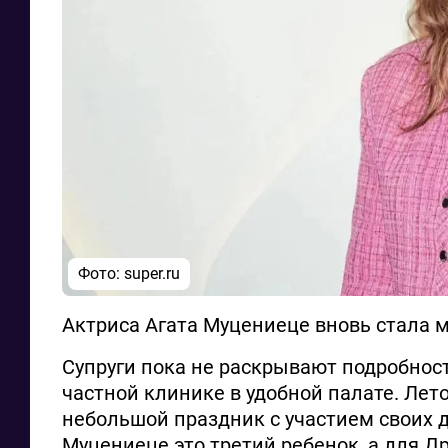
Фото: super.ru
Актриса Агата Муцениеце вновь стала м
Супруги пока не раскрывают подробност
частной клинике в удобной палате. Лет
небольшой праздник с участием своих 
Муцениеце это третий ребенок, а для Др