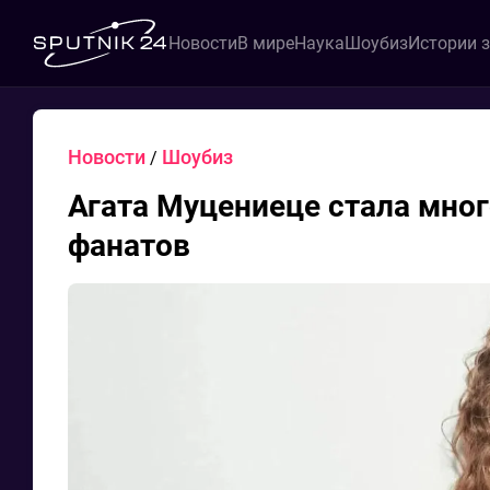
Новости
В мире
Наука
Шоубиз
Истории 
Новости
Шоубиз
/
Агата Муцениеце стала мног
фанатов