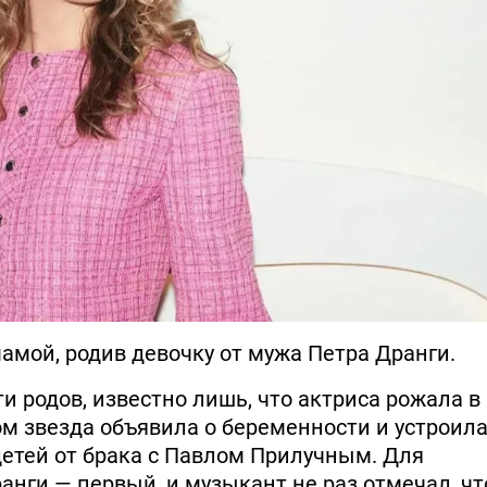
амой, родив девочку от мужа Петра Дранги.
и родов, известно лишь, что актриса рожала в
ом звезда объявила о беременности и устроил
детей от брака с Павлом Прилучным. Для
анги — первый, и музыкант не раз отмечал, чт