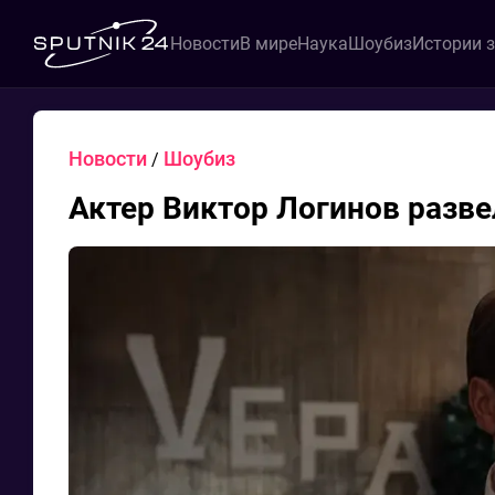
Новости
В мире
Наука
Шоубиз
Истории 
Новости
Шоубиз
/
Актер Виктор Логинов разве