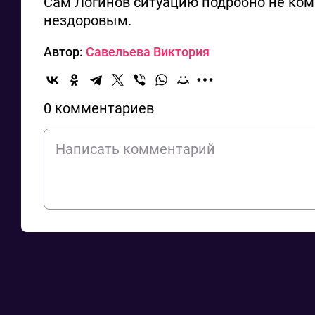
Сам Логинов ситуацию подробно не ком
нездоровым.
Автор:
Савельева Виктория
0 комментариев