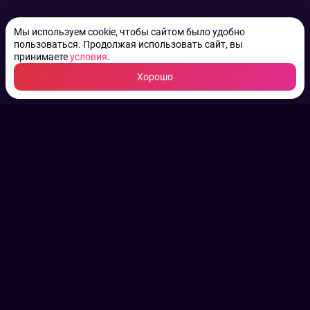
Мы используем cookie, чтобы сайтом было удобно
пользоваться. Продолжая использовать сайт, вы
принимаете
условия
.
Хорошо
ТВ КАНАЛЫ.
Все права на аудио, фото
и видео принадлежат их
законным владельцам.
Конфиденциальность
Пользовательское соглашение
Связаться с нами
Наша пресс служба
Контакты редакции
Авторы
Архив