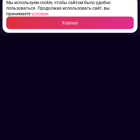
Мы используем cookie, чтобы сайтом было удобно
пользоваться. Продолжая использовать сайт, вы
принимаете
условия
.
Хорошо
ТВ КАНАЛЫ.
Все права на аудио, фото
и видео принадлежат их
законным владельцам.
Конфиденциальность
Пользовательское соглашение
Связаться с нами
Наша пресс служба
Контакты редакции
Авторы
Архив