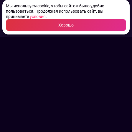
Мы используем cookie, чтобы сайтом было удобно
пользоваться. Продолжая использовать сайт, вы
принимаете
условия
.
Хорошо
ТВ КАНАЛЫ.
Все права на аудио, фото
и видео принадлежат их
законным владельцам.
Конфиденциальность
Пользовательское соглашение
Связаться с нами
Наша пресс служба
Контакты редакции
Авторы
Архив