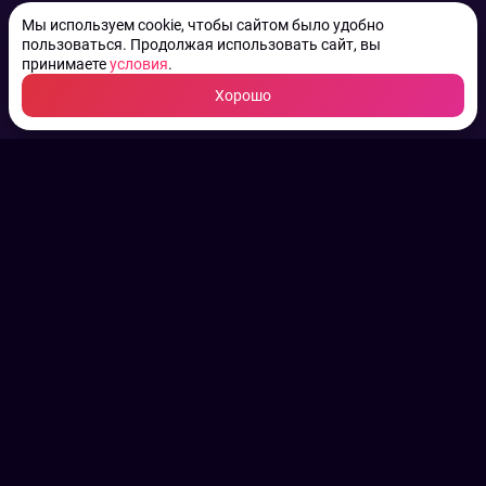
Мы используем cookie, чтобы сайтом было удобно
пользоваться. Продолжая использовать сайт, вы
принимаете
условия
.
Хорошо
ТВ КАНАЛЫ.
Все права на аудио, фото
и видео принадлежат их
законным владельцам.
Конфиденциальность
Пользовательское соглашение
Связаться с нами
Наша пресс служба
Контакты редакции
Авторы
Архив