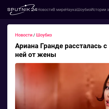
Новости
В мире
Наука
Шоубиз
Истории 
Новости
Шоубиз
/
Ариана Гранде рассталась 
ней от жены