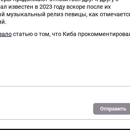
л известен в 2023 году вскоре после их
ый музыкальный релиз певицы, как отмечается
ий.
вало
статью о том, что Киба прокомментирова
Отправить