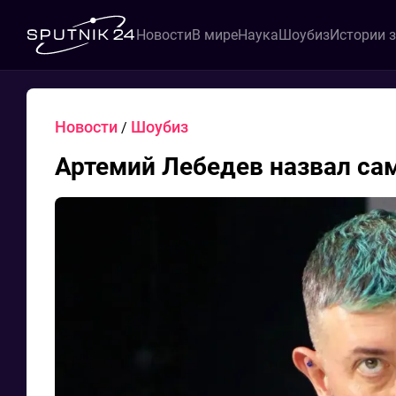
Новости
В мире
Наука
Шоубиз
Истории 
Новости
Шоубиз
/
Артемий Лебедев назвал са