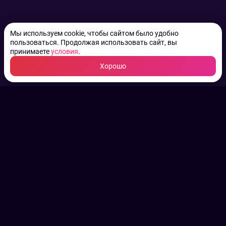
Мы используем cookie, чтобы сайтом было удобно
пользоваться. Продолжая использовать сайт, вы
принимаете
условия
.
Хорошо
ТВ КАНАЛЫ.
Все права на аудио, фото
и видео принадлежат их
законным владельцам.
Конфиденциальность
Пользовательское соглашение
Связаться с нами
Наша пресс служба
Контакты редакции
Авторы