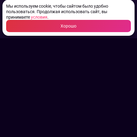
Мы используем cookie, чтобы сайтом было удобно
пользоваться. Продолжая использовать сайт, вы
принимаете
условия
.
Хорошо
ТВ КАНАЛЫ.
Все права на аудио, фото
и видео принадлежат их
законным владельцам.
Конфиденциальность
Пользовательское соглашение
Связаться с нами
Наша пресс служба
Контакты редакции
Авторы
Архив