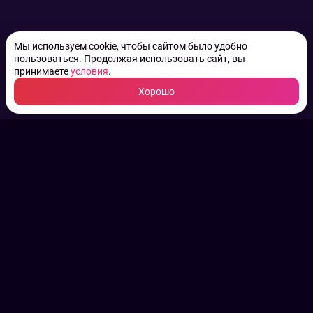
Мы используем cookie, чтобы сайтом было удобно
пользоваться. Продолжая использовать сайт, вы
принимаете
условия
.
Хорошо
ТВ КАНАЛЫ.
Все права на аудио, фото
и видео принадлежат их
законным владельцам.
Конфиденциальность
Пользовательское соглашение
Связаться с нами
Наша пресс служба
Контакты редакции
Авторы