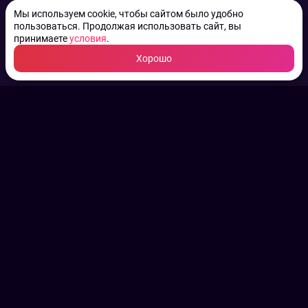
Мы используем cookie, чтобы сайтом было удобно
пользоваться. Продолжая использовать сайт, вы
принимаете
условия
.
Хорошо
ТВ КАНАЛЫ.
Все права на аудио, фото
и видео принадлежат их
законным владельцам.
Конфиденциальность
Пользовательское соглашение
Связаться с нами
Наша пресс служба
Контакты редакции
Авторы
Архив