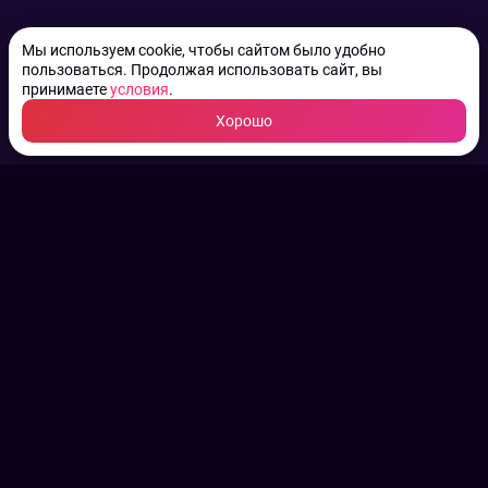
Мы используем cookie, чтобы сайтом было удобно
пользоваться. Продолжая использовать сайт, вы
принимаете
условия
.
Хорошо
ТВ КАНАЛЫ.
Все права на аудио, фото
и видео принадлежат их
законным владельцам.
Конфиденциальность
Пользовательское соглашение
Связаться с нами
Наша пресс служба
Контакты редакции
Авторы
Архив