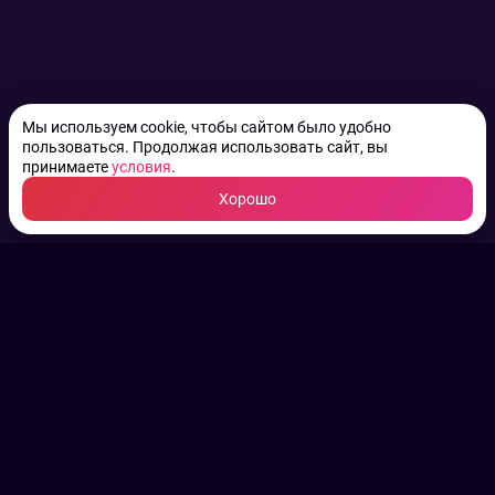
Мы используем cookie, чтобы сайтом было удобно
пользоваться. Продолжая использовать сайт, вы
принимаете
условия
.
Хорошо
ТВ КАНАЛЫ.
Все права на аудио, фото
и видео принадлежат их
законным владельцам.
Конфиденциальность
Пользовательское соглашение
Связаться с нами
Наша пресс служба