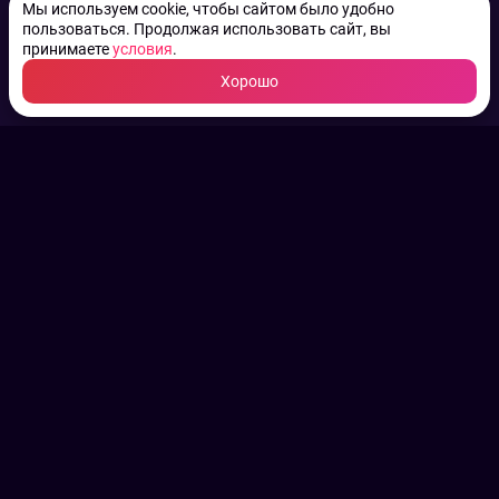
Мы используем cookie, чтобы сайтом было удобно
пользоваться. Продолжая использовать сайт, вы
принимаете
условия
.
Хорошо
ТВ КАНАЛЫ.
Все права на аудио, фото
и видео принадлежат их
законным владельцам.
Конфиденциальность
Пользовательское соглашение
Связаться с нами
Наша пресс служба
Контакты редакции
Авторы
Архив