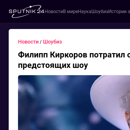
Новости
В мире
Наука
Шоубиз
Истории 
Новости
Шоубиз
/
Филипп Киркоров потратил 
предстоящих шоу