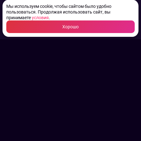
Мы используем cookie, чтобы сайтом было удобно
пользоваться. Продолжая использовать сайт, вы
принимаете
условия
.
Хорошо
ТВ КАНАЛЫ.
Все права на аудио, фото
и видео принадлежат их
законным владельцам.
Конфиденциальность
Пользовательское соглашение
Связаться с нами
Наша пресс служба
Контакты редакции
Авторы
Архив