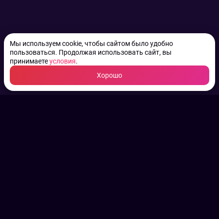
Мы используем cookie, чтобы сайтом было удобно
пользоваться. Продолжая использовать сайт, вы
принимаете
условия
.
Хорошо
ТВ КАНАЛЫ.
Все права на аудио, фото
и видео принадлежат их
законным владельцам.
Конфиденциальность
Пользовательское соглашение
Связаться с нами
Наша пресс служба
Контакты редакции