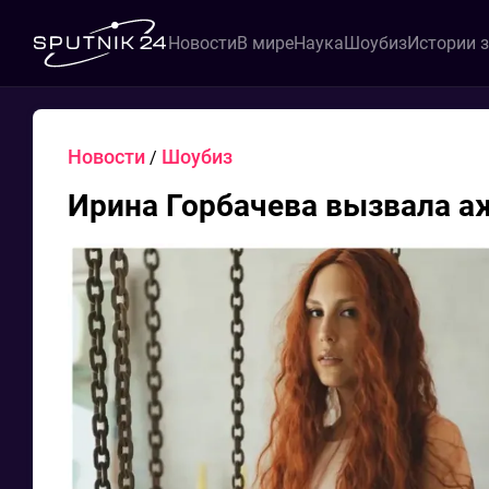
Новости
В мире
Наука
Шоубиз
Истории 
Новости
Шоубиз
/
Ирина Горбачева вызвала 