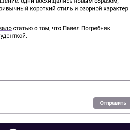
щение: одни восхищались новым образом,
привычный короткий стиль и озорной характер
вало
статью о том, что Павел Погребняк
туденткой.
Отправить