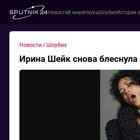
Новости
В мире
Наука
Шоубиз
Истории 
Новости
Шоубиз
/
Ирина Шейк снова блеснула 