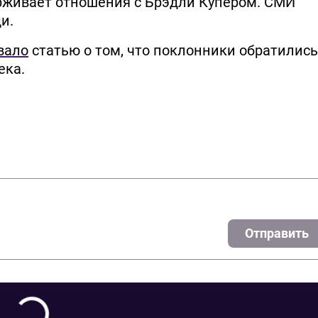
рживает отношения с Брэдли Купером. СМИ
и.
вало
статью о том, что поклонники обратились
ека.
Отправить