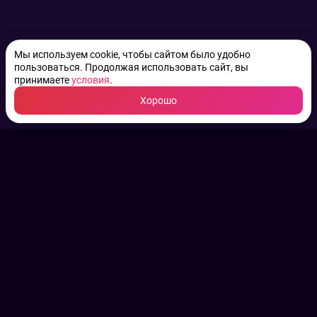
Мы используем cookie, чтобы сайтом было удобно
пользоваться. Продолжая использовать сайт, вы
принимаете
условия
.
Хорошо
ТВ КАНАЛЫ.
Все права на аудио, фото
и видео принадлежат их
законным владельцам.
Конфиденциальность
Пользовательское соглашение
Связаться с нами
Наша пресс служба
Контакты редакции
Авторы