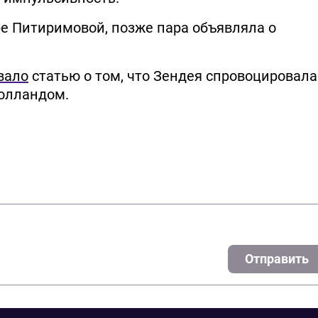
ре Питиримовой, позже пара объявляла о
вало
статью о том, что Зендея спровоцировала
Холландом.
Отправить