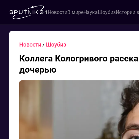
Новости
В мире
Наука
Шоубиз
Истории 
Новости
Шоубиз
/
Коллега Кологривого расска
дочерью