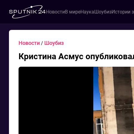
Новости
В мире
Наука
Шоубиз
Истории 
Новости
Шоубиз
/
Кристина Асмус опубликовал