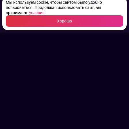
Мы используем cookie, чтобы сайтом было удобно
пользоваться. Продолжая использовать сайт, вы
принимаете
условия
.
Хорошо
ТВ КАНАЛЫ.
Все права на аудио, фото
и видео принадлежат их
законным владельцам.
Конфиденциальность
Пользовательское соглашение
Связаться с нами
Наша пресс служба
Контакты редакции
Авторы
Архив