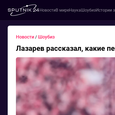
Новости
В мире
Наука
Шоубиз
Истории 
Новости
Шоубиз
/
Лазарев рассказал, какие 