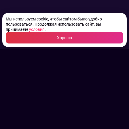
Мы используем cookie, чтобы сайтом было удобно
пользоваться. Продолжая использовать сайт, вы
принимаете
условия
.
Хорошо
ТВ КАНАЛЫ.
Все права на аудио, фото
и видео принадлежат их
законным владельцам.
Конфиденциальность
Пользовательское соглашение
Связаться с нами
Наша пресс служба
Контакты редакции
Авторы