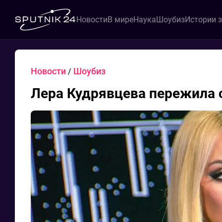
Новости
В мире
Наука
Шоубиз
Истории 
Новости
Шоубиз
/
Лера Кудрявцева пережила 