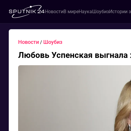
Новости
В мире
Наука
Шоубиз
Истории 
Новости
Шоубиз
/
Любовь Успенская выгнала 