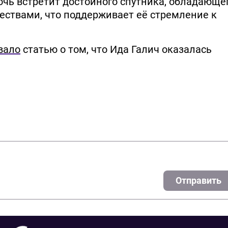
дочь встретит достойного спутника, обладающе
ствами, что поддерживает её стремление к
вало
статью о том, что Ида Галич оказалась
Отправить