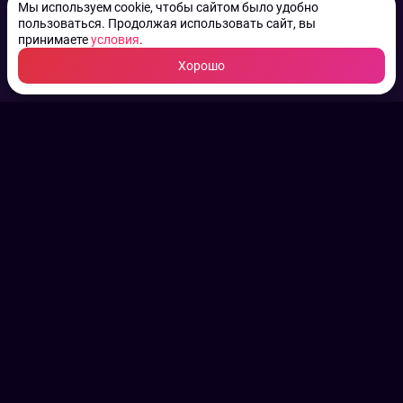
Мы используем cookie, чтобы сайтом было удобно
пользоваться. Продолжая использовать сайт, вы
принимаете
условия
.
Хорошо
ТВ КАНАЛЫ.
Все права на аудио, фото
и видео принадлежат их
законным владельцам.
Конфиденциальность
Пользовательское соглашение
Связаться с нами
Наша пресс служба
Контакты редакции
Авторы
Архив