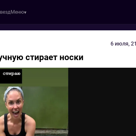
звезд
Меню
6 июля, 2
учную стирает носки