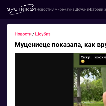
Новости
В мире
Наука
Шоубиз
Истории 
Новости
Шоубиз
/
Муцениеце показала, как вр