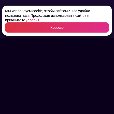
Мы используем cookie, чтобы сайтом было удобно
пользоваться. Продолжая использовать сайт, вы
принимаете
условия
.
Хорошо
ТВ КАНАЛЫ.
Все права на аудио, фото
и видео принадлежат их
законным владельцам.
Конфиденциальность
Пользовательское соглашение
Связаться с нами
Наша пресс служба
Контакты редакции
Авторы
Архив