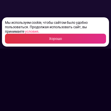
Мы используем cookie, чтобы сайтом было удобно
пользоваться. Продолжая использовать сайт, вы
принимаете
условия
.
Хорошо
ТВ КАНАЛЫ.
Все права на аудио, фото
и видео принадлежат их
законным владельцам.
Конфиденциальность
Пользовательское соглашение
Связаться с нами
Наша пресс служба
Контакты редакции