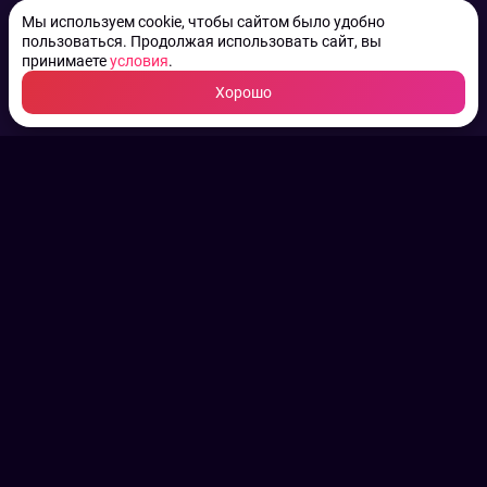
Мы используем cookie, чтобы сайтом было удобно
пользоваться. Продолжая использовать сайт, вы
принимаете
условия
.
Хорошо
ТВ КАНАЛЫ.
Все права на аудио, фото
и видео принадлежат их
законным владельцам.
Конфиденциальность
Пользовательское соглашение
Связаться с нами
Наша пресс служба
Контакты редакции
Авторы
Архив