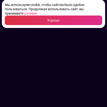
Мы используем cookie, чтобы сайтом было удобно
пользоваться. Продолжая использовать сайт, вы
принимаете
условия
.
Хорошо
ТВ КАНАЛЫ.
Все права на аудио, фото
и видео принадлежат их
законным владельцам.
Конфиденциальность
Пользовательское соглашение
Связаться с нами
Наша пресс служба
Контакты редакции
Авторы
Архив