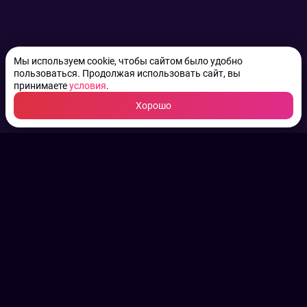
Мы используем cookie, чтобы сайтом было удобно
пользоваться. Продолжая использовать сайт, вы
принимаете
условия
.
Хорошо
ТВ КАНАЛЫ.
Все права на аудио, фото
и видео принадлежат их
законным владельцам.
Конфиденциальность
Пользовательское соглашение
Связаться с нами
Наша пресс служба
Контакты редакции