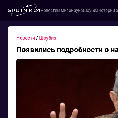
Новости
В мире
Наука
Шоубиз
Истории 
Новости
Шоубиз
/
Появились подробности о н