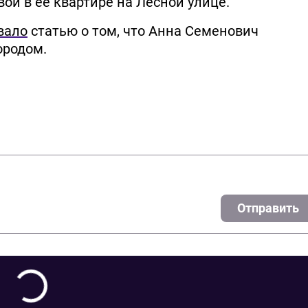
ой в её квартире на Лесной улице.
вало
статью о том, что Анна Семенович
ородом.
Отправить