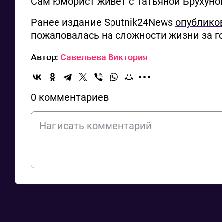
Сам юморист живёт с Татьяной Брухунов
Ранее издание Sputnik24News
опублико
пожаловалась на сложности жизни за г
Автор:
Савельева Виктория
0 комментариев