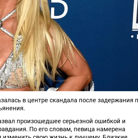
залась в центре скандала после задержания 
ьянения.
назвал произошедшее серьезной ошибкой и
равдания. По его словам, певица намерена
я изменить свою жизнь к лучшему. Близкие