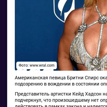
Фото:
www.wral.com
Американская певица Бритни Спирс ока
подозрению в вождении в состоянии оп
Представитель артистки Кейд Хадсон 
подчеркнул, что произошедшему нет оп
действовать в рамках закона и надеетс