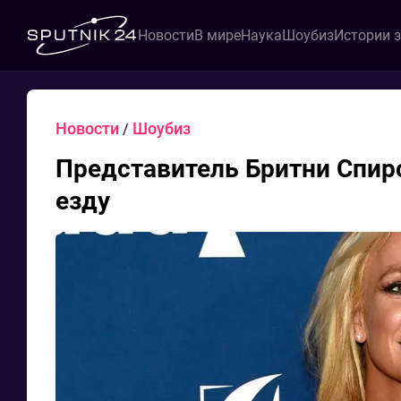
Новости
В мире
Наука
Шоубиз
Истории 
Новости
Шоубиз
/
Представитель Бритни Спир
езду