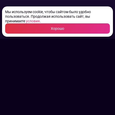
Мы используем cookie, чтобы сайтом было удобно
пользоваться. Продолжая использовать сайт, вы
принимаете
условия
.
Хорошо
ТВ КАНАЛЫ.
Все права на аудио, фото
и видео принадлежат их
законным владельцам.
Конфиденциальность
Пользовательское соглашение
Связаться с нами
Наша пресс служба
Контакты редакции
Авторы
Архив