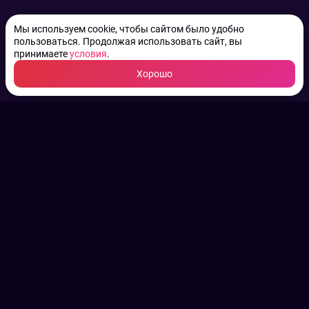
Мы используем cookie, чтобы сайтом было удобно
пользоваться. Продолжая использовать сайт, вы
принимаете
условия
.
Хорошо
ТВ КАНАЛЫ.
Все права на аудио, фото
и видео принадлежат их
законным владельцам.
Конфиденциальность
Пользовательское соглашение
Связаться с нами
Наша пресс служба
Контакты редакции
Авторы
Архив