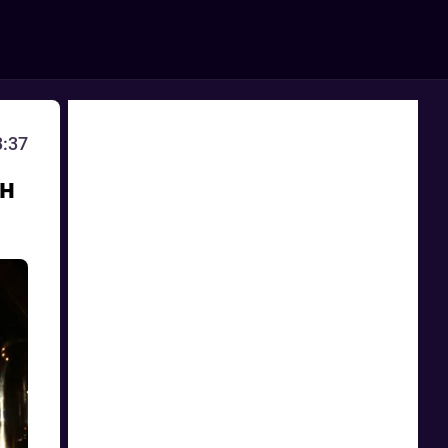
3:37
лн