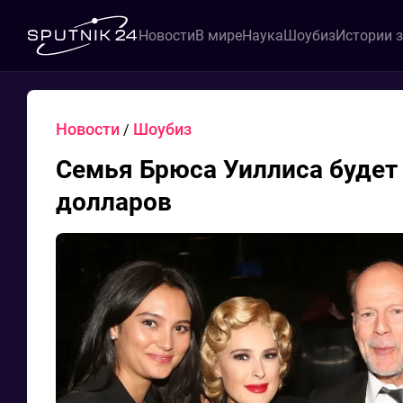
Новости
В мире
Наука
Шоубиз
Истории 
Новости
Шоубиз
/
Семья Брюса Уиллиса будет 
долларов