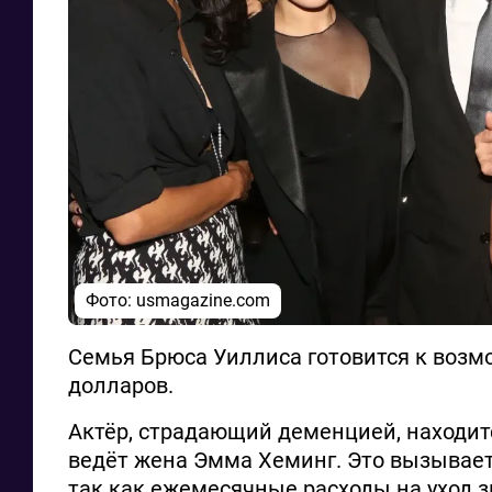
Фото: usmagazine.com
Семья Брюса Уиллиса готовится к возм
долларов.
Актёр, страдающий деменцией, находит
ведёт жена Эмма Хеминг. Это вызывает
так как ежемесячные расходы на уход 