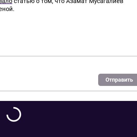
вало
статью о том, что Азамат Мусагалиев
еной.
Отправить