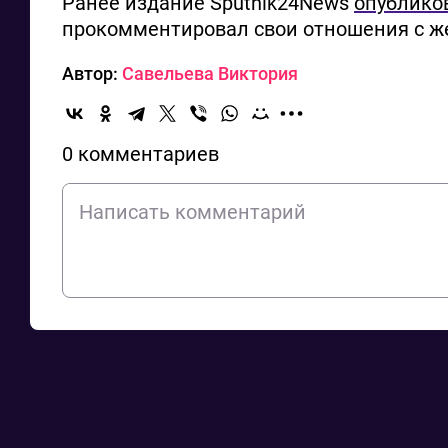
Ранее издание Sputnik24News
опублико
прокомментировал свои отношения с ж
Автор:
Савельева Виктория
0 комментариев