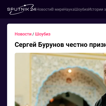
Новости
В мире
Наука
Шоубиз
Истории 
Новости
Шоубиз
/
Сергей Бурунов честно приз